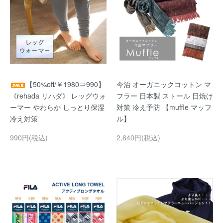
【50%off/￥1980⇒990】
今治 オーガニックコットン マ
《rehada リハダ》 レッグウォ
フラー 日本製 ストール 日焼け
ーマー やわらか しっとり保湿
対策 冷え予防 【muffle マッフ
冷え対策
ル】
990円(税込)
2,640円(税込)