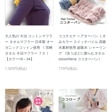
大人気の 今治 コットンマフラ
ココチエナ ヘアターバン くす
ー タオルマフラー 日本製 オー
みカラー スイッチパイル 高吸
ガニックコットン使用 《 宮崎
水素材使用 超吸水 シャーリン
タオル 今治マフラー ７０ 》
グ 《洗うほどに膨らむタオル
【カラー16～34】
cocochiena ココターバン》
1,320円(税込)
770円(税込)