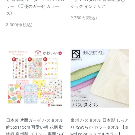
ラー 《天使のガーゼ カラー
シック インテリア
ズ》
2,750円(税込)
3,300円(税込)
日本製 片面ガーゼ バスタオル
泉州 バスタオル 日本製 しっと
約55x115cm 可愛い柄 花柄 動
り なめらか カラータオル 【je
物柄 泉州製 プリント 裏面パイ
wel color ジュエルカラー】