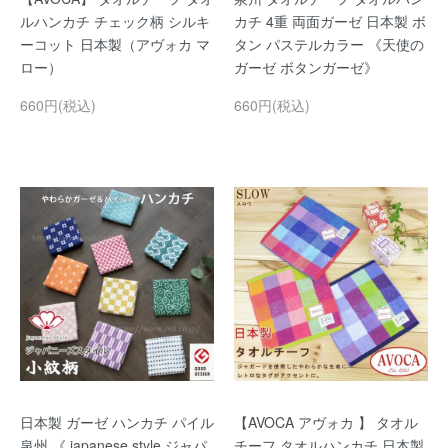
ルハンカチ チェック柄 シルキ
カチ 4重 両面ガーゼ 日本製 ボ
ーコット 日本製（アヴォカ マ
タン パステルカラー 《天使の
ロー）
ガーゼ ボタンガーゼ》
660円(税込)
660円(税込)
日本製 ガーゼ ハンカチ パイル
【AVOCA アヴォカ 】 タオル
泉州 《 japanese style ジャパ
チーフ タオルハンカチ 日本製