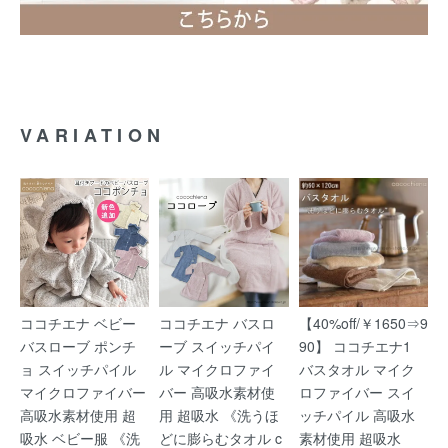
VARIATION
ココチエナ ベビー
ココチエナ バスロ
【40%off/￥1650⇒9
バスローブ ポンチ
ーブ スイッチパイ
90】 ココチエナ1
ョ スイッチパイル
ル マイクロファイ
バスタオル マイク
マイクロファイバー
バー 高吸水素材使
ロファイバー スイ
高吸水素材使用 超
用 超吸水 《洗うほ
ッチパイル 高吸水
吸水 ベビー服 《洗
どに膨らむタオル c
素材使用 超吸水