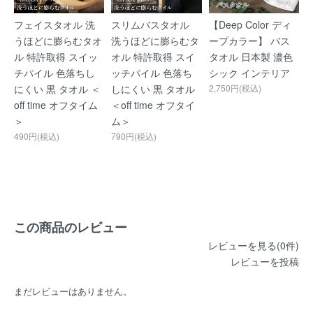
フェイスタオル 洗
スリムバスタオル
【Deep Color ディ
うほどに膨らむタオ
洗うほどに膨らむタ
ープカラー】 バス
ル 特許取得 スイッ
オル 特許取得 スイ
タオル 日本製 濃色
チパイル 色落ちし
ッチパイル 色落ち
シック インテリア
にくい 黒 タオル ＜
しにくい 黒 タオル
2,750円(税込)
off time オフタイム
＜off time オフタイ
＞
ム＞
490円(税込)
790円(税込)
この商品のレビュー
レビューを見る(0件)
レビューを投稿
まだレビューはありません。