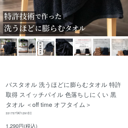
バスタオル 洗うほどに膨らむタオル 特許
取得 スイッチパイル 色落ちしにくい 黒
タオル ＜off time オフタイム＞
331757TAT1291EC
1,290円(税込)