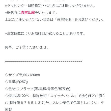
※ラッピング・日時指定・代引きはご利用いただけません。
※梱包時に
真空圧縮
をいたします。
上記ご了承いただけない場合は「佐川急便」をお選びください。
※注文個数によりお届け日が変わることがあります。
何卒、ご了承くださいませ。
=======================================
◇サイズ/約60×120cm
◇重量/約257g
◇色/オフブラック(黒/黒橡/青黒色/極夜色)
◇特長/綿100％、特許技術「スイッチパイル」で洗うほどに膨ら
む(特許第６７６５１３７)号、スレン染色で色落ちしにくい、中
国製