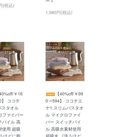
ー＞
0円(税込)
1,980円(税込)
0%off/￥16
【40%off/￥99
90】 ココチ
0⇒594】 ココチエ
バスタオル
ナ1 スリムバスタオ
ロファイバー
ル マイクロファイ
チパイル 高
バー スイッチパイ
材使用 超吸
ル 高吸水素材使用
洗うほどに膨
超吸水 《洗うほど