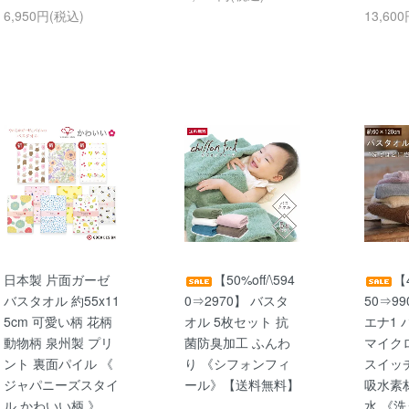
6,950円(税込)
13,60
日本製 片面ガーゼ
【50%off/\594
【4
バスタオル 約55x11
0⇒2970】 バスタ
50⇒9
5cm 可愛い柄 花柄
オル 5枚セット 抗
エナ1 
動物柄 泉州製 プリ
菌防臭加工 ふんわ
マイク
ント 裏面パイル 《
り 《シフォンフィ
スイッ
ジャパニーズスタイ
ール》【送料無料】
吸水素
ル かわいい柄 》
水 《