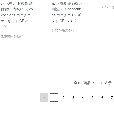
水 お中元 お歳暮 結
元 お歳暮 結婚祝い
2,420
婚祝い 内祝い 《 co
内祝い 《 cocochie
cochiena ココチエ
na ココチエナ2 ギ
ナ2 ギフト CE-308
フト CE-3781 》
1 》
4,070円(税込)
3,300円(税込)
全
102
商品中
1 - 12
表示
1
2
3
4
5
6
7