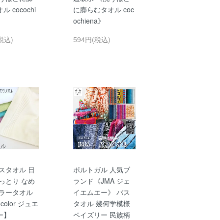
 cocochi
に膨らむタオル coc
ochiena》
税込)
594円(税込)
スタオル 日
ポルトガル 人気ブ
っとり なめ
ランド《JMA ジェ
カラータオル
イエムエー》 バス
 color ジュエ
タオル 幾何学模様
ー】
ペイズリー 民族柄