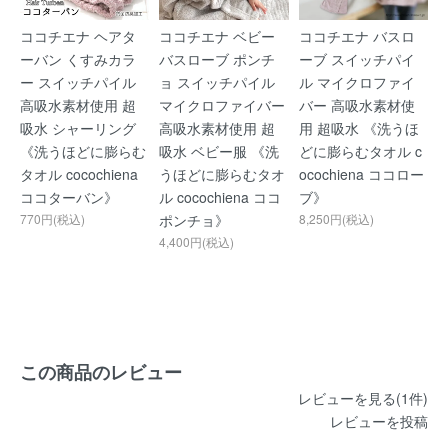
ココチエナ ヘアタ
ココチエナ ベビー
ココチエナ バスロ
ーバン くすみカラ
バスローブ ポンチ
ーブ スイッチパイ
ー スイッチパイル
ョ スイッチパイル
ル マイクロファイ
高吸水素材使用 超
マイクロファイバー
バー 高吸水素材使
吸水 シャーリング
高吸水素材使用 超
用 超吸水 《洗うほ
《洗うほどに膨らむ
吸水 ベビー服 《洗
どに膨らむタオル c
タオル cocochiena
うほどに膨らむタオ
ocochiena ココロー
ココターバン》
ル cocochiena ココ
ブ》
770円(税込)
ポンチョ》
8,250円(税込)
4,400円(税込)
この商品のレビュー
レビューを見る(1件)
レビューを投稿