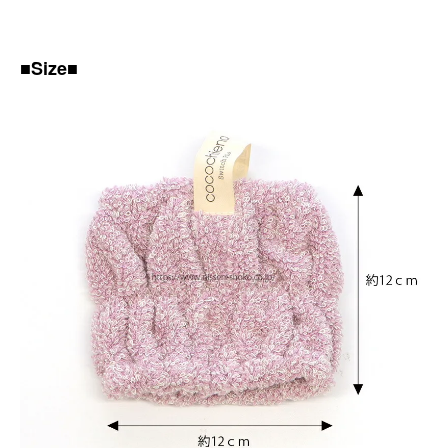
■Size■