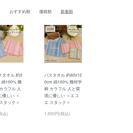
おすすめ順
価格順
新着順
スタオル 約3
バスタオル 約60x12
m 綿100% 幾
0cm 綿100% 幾何学
カラフル 人
柄 カラフル 人と環
に優しい ＜
境に優しい ＜エコ
 スタック＞
エ スタック＞
税込)
1,650円(税込)