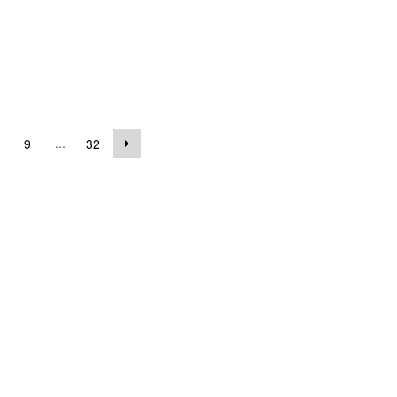
...
9
32