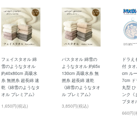
フェイスタオル 綿
バスタオル 綿雪の
ドラえ
雪のようなタオル
ようなタオル 約65x
付 タオ
約40x80cm 高吸水
130cm 高吸水糸 無
cm ル
糸 無撚糸 超長綿 速
撚糸 超長綿 速乾
7cm 
乾《綿雪のようなタ
《綿雪のようなタオ
丸型 ひ
オル プレミアム》
ル プレミアム》
ンク《
プタオ
1,650円(税込)
3,850円(税込)
660円(