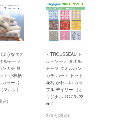
のようなタオ
＜TROUSSEAU ト
タオルチーフ
ルーソー＞ タオル
ハンカチ 無
チーフ タオルハン
ット 小枝柄
カチ ハート ドット
ルカラー ふ
花柄 かわいい カラ
 （マルク）
フル デイリー （オ
リジナル TC 23×23
税込)
cm）
275円(税込)