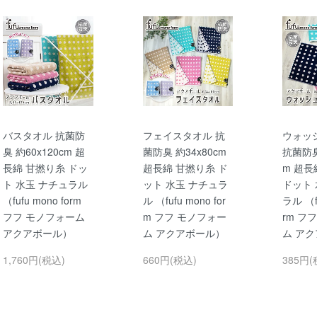
バスタオル 抗菌防
フェイスタオル 抗
ウォッ
臭 約60x120cm 超
菌防臭 約34x80cm
抗菌防臭
長綿 甘撚り糸 ドッ
超長綿 甘撚り糸 ド
m 超長
ト 水玉 ナチュラル
ット 水玉 ナチュラ
ドット 
（fufu mono form
ル （fufu mono for
ラル （fu
フフ モノフォーム
m フフ モノフォー
rm フ
アクアボール）
ム アクアボール）
ム ア
1,760円(税込)
660円(税込)
385円(