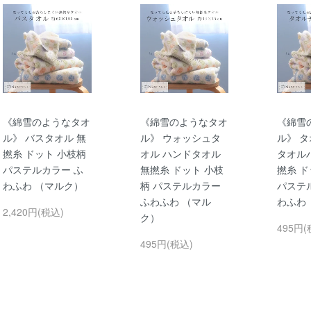
《綿雪のようなタオ
《綿雪のようなタオ
《綿雪
ル》 バスタオル 無
ル》 ウォッシュタ
ル》 
撚糸 ドット 小枝柄
オル ハンドタオル
タオル
パステルカラー ふ
無撚糸 ドット 小枝
撚糸 ド
わふわ （マルク）
柄 パステルカラー
パステ
ふわふわ （マル
わふわ
2,420円(税込)
ク）
495円(
495円(税込)