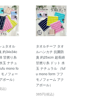
シュタオル
タオルチーフ タオ
 約34x34c
ルハンカチ 抗菌防
綿 甘撚り糸
臭 約25xcm 超長綿
水玉 ナチュ
甘撚り糸 ドット 水
fu mono fo
玉 ナチュラル （fuf
フ モノフォー
u mono form フフ
クアボール）
モノフォーム アク
アボール）
税込)
385円(税込)