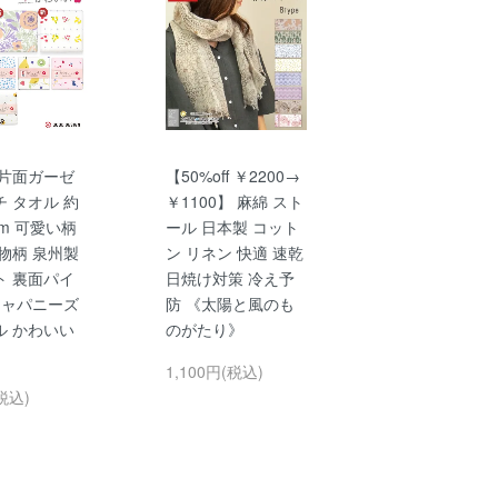
 片面ガーゼ
【50%off ￥2200→
 タオル 約
￥1100】 麻綿 スト
0cm 可愛い柄
ール 日本製 コット
物柄 泉州製
ン リネン 快適 速乾
ト 裏面パイ
日焼け対策 冷え予
ジャパニーズ
防 《太陽と風のも
ル かわいい
のがたり》
1,100円(税込)
税込)