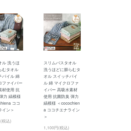
オル 洗うほ
スリムバスタオル
らむタオル
洗うほどに膨らむタ
チパイル 綿
オル スイッチパイ
ロファイバー
ル 綿 マイクロファ
素材使用 抗
イバー 高吸水素材
弾力 縞模様
使用 抗菌防臭 弾力
chiena ココ
縞模様 ＜cocochien
ライン＞
a ココチエナライン
＞
円(税込)
1,100円(税込)