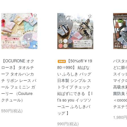
【OCURONE オク
【50%off/￥19
バスタ
ローネ】 タオルチ
80⇒990】 結ばな
どに膨
ーフ タオルハンカ
い ふろしき バッグ
スイッ
チ リボン レース パ
日本製 シンプル ス
マイク
ール フェミニン ガ
トライプ チェック
高吸水
ーリー （Couture
結ばずにできる 【 I
菌防臭 
クチュール）
t’s so you イッツソ
＜coco
ーユー ふろしきバ
チエナ
550円(税込)
ッグ 】
1,980
990円(税込)