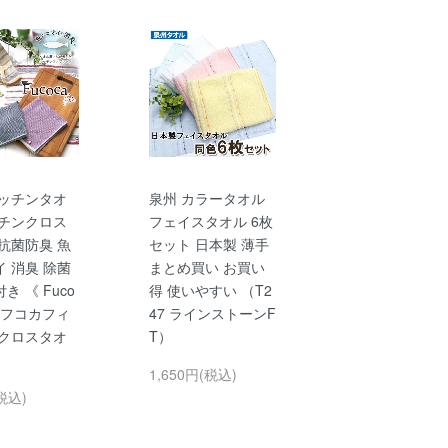
キッチンタオ
泉州 カラータオル
ッチンクロス
フェイスタオル 6枚
抗菌防臭 魚
セット 日本製 薄手
 消臭 除菌
まとめ買い お買い
き 《 Fuco
得 使いやすい （T2
ish フコカフィ
47 ラインストーンF
 クロスタオ
T）
1,650円(税込)
税込)