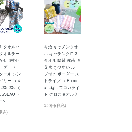
料 タオルハ
今治 キッチンタオ
 タオルチー
ル キッチンクロス
かせ 3枚セ
タオル 除菌 滅菌 消
ーダー アー
臭 乾きやすい ルー
クール シン
プ付き ボーダー ス
イリー （メ
トライプ 《 Fucoc
 20×20cm）
a. Light フコカライ
USSEAU ト
ト クロスタオル 》
ー＞
550円(税込)
税込)