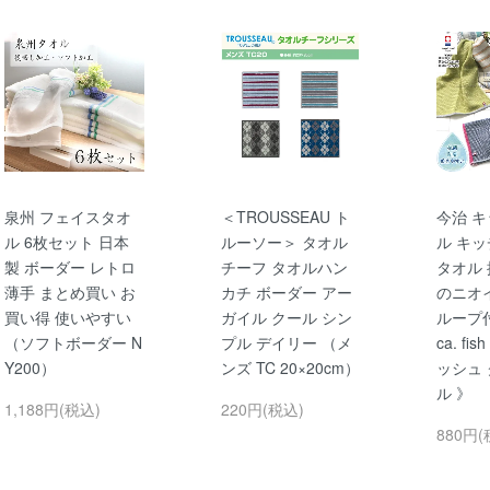
泉州 フェイスタオ
＜TROUSSEAU ト
今治 
ル 6枚セット 日本
ルーソー＞ タオル
ル キ
製 ボーダー レトロ
チーフ タオルハン
タオル 
薄手 まとめ買い お
カチ ボーダー アー
のニオイ
買い得 使いやすい
ガイル クール シン
ループ付
（ソフトボーダー N
プル デイリー （メ
ca. f
Y200）
ンズ TC 20×20cm）
ッシュ
ル 》
1,188円(税込)
220円(税込)
880円(