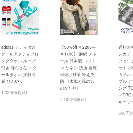
adidas アディダス
【50%off ￥2200→
送料無
クールアクティブロ
￥1100】 麻綿 スト
ンカチ
ングタオル ループ
ール 日本製 コット
フ おま
付き 濡らさない ク
ン リネン 快適 速乾
ット ボ
ールタオル 接触冷
日焼け対策 冷え予
ガイル 
感 ひんやり
防 《太陽と風のも
プル デ
のがたり》
ンズ TC
1,320円(税込)
＜TRO
1,100円(税込)
ルーソ
660円(