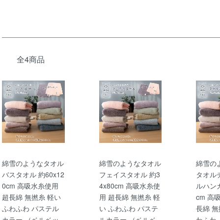
全4商品
綿雪のようなタオル
綿雪のようなタオル
綿雪の
バスタオル 約60x12
フェイスタオル 約3
タオル
0cm 高吸水糸使用
4x80cm 高吸水糸使
ルハンカ
超長綿 無撚糸 軽い
用 超長綿 無撚糸 軽
cm 高
ふわふわ パステル
い ふわふわ パステ
長綿 無
カラー （ベルベッ
ルカラー （ベルベ
わふわ