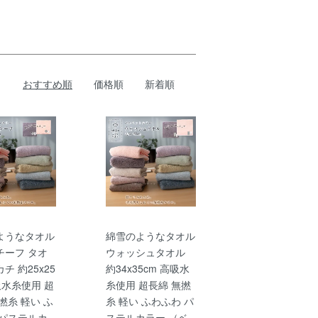
おすすめ順
価格順
新着順
ようなタオル
綿雪のようなタオル
チーフ タオ
ウォッシュタオル
チ 約25x25
約34x35cm 高吸水
吸水糸使用 超
糸使用 超長綿 無撚
撚糸 軽い ふ
糸 軽い ふわふわ パ
 パステルカ
ステルカラー （ベ