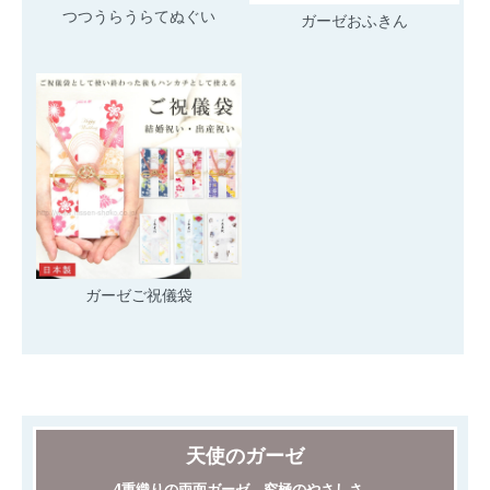
つつうらうらてぬぐい
ガーゼおふきん
ガーゼご祝儀袋
天使のガーゼ
4重織りの両面ガーゼ。究極のやさしさ。