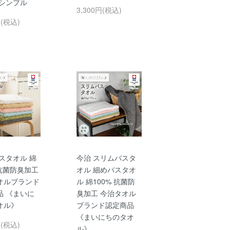
 シンプル
3,300円(税込)
円(税込)
スタオル 綿
今治 スリムバスタ
 抗菌防臭加工
オル 細めバスタオ
オルブランド
ル 綿100% 抗菌防
品 《まいに
臭加工 今治タオル
オル》
ブランド認定商品
《まいにちのタオ
円(税込)
ル》