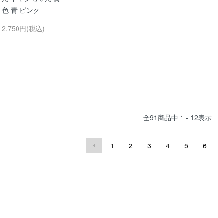
色 青 ピンク
2,750円(税込)
全
91
商品中
1 - 12
表示
1
2
3
4
5
6