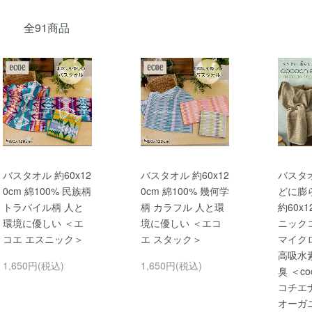
全91商品
バスタオル 約60x12
バスタオル 約60x12
バスタ
0cm 綿100% 民族柄
0cm 綿100% 幾何学
どに膨
トラバイル柄 人と
柄 カラフル 人と環
約60x1
環境に優しい ＜エ
境に優しい ＜エコ
ニック
コエ エスニック＞
エ スタック＞
マイク
高吸水
1,650円(税込)
1,650円(税込)
臭 ＜coc
コチエ
オーガ