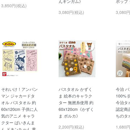
んギンガム》
ポップ
3,850円(税込)
3,080円(税込)
3,080
それいけ！アンパン
バスタオル かずく
今治 バ
マン ジャカードタ
ま 絵本のキャラク
100%
オル バスタオル 約
ター 無撚糸使用 約
今治タ
60x120cm 子供に人
60x120cm《かずく
認定商
気のアニメ キャラ
ま ポルカ》
ちのタ
クター ばいきんま
2,200円(税込)
1,680
ん ドキンちゃん 黄