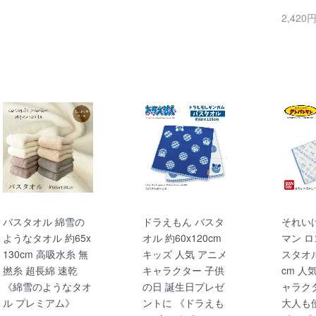
2,420
バスタオル 綿雪の
ドラえもん バスタ
それい
ようなタオル 約65x
オル 約60x120cm
マン ロ
130cm 高吸水糸 無
キッズ 人気 アニメ
スタオル
撚糸 超長綿 速乾
キャラクター 子供
cm 人
《綿雪のようなタオ
の日 誕生日プレゼ
ャラク
ル プレミアム》
ントに 《ドラえも
大人も