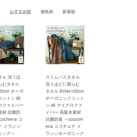
おすすめ順
価格順
新着順
オル 洗うほ
スリムバスタオル
らむタオル
洗うほどに膨らむ
20cm オーガ
タオル 約34x120cm
コットン 綿
オーガニックコット
ロファイバー
ン 綿 マイクロファ
素材 抗菌防
イバー 高吸水素材
ochiena コ
抗菌防臭 ＜cocochi
ナ メランジ
ena ココチエナ メ
ニック＞
ランジオーガニック