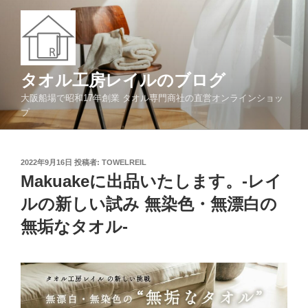
コ
ン
テ
ン
ツ
タオル工房レイルのブログ
へ
大阪船場で昭和17年創業 タオル専門商社の直営オンラインショッ
ス
プ
キ
ッ
プ
投
2022年9月16日
投稿者:
TOWELREIL
稿
Makuakeに出品いたします。-レイ
日:
ルの新しい試み 無染色・無漂白の
無垢なタオル-