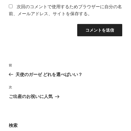
次回のコメントで使用するためブラウザーに自分の名
前、メールアドレス、サイトを保存する。
投
前
前
稿
の
天使のガーゼ どれを選べばいい？
ナ
投
ビ
稿
次
次
ゲ
の
ご出産のお祝いに人気
投
ー
稿
シ
ョ
検索
ン