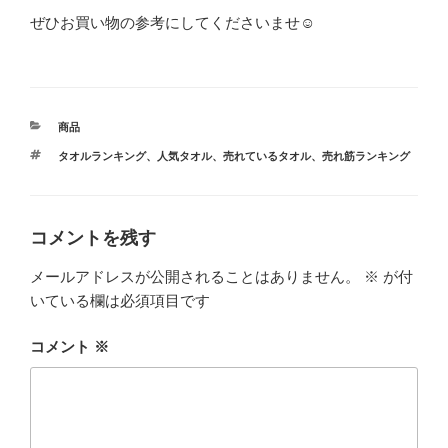
ぜひお買い物の参考にしてくださいませ☺
カ
商品
テ
タ
タオルランキング
、
人気タオル
、
売れているタオル
、
売れ筋ランキング
ゴ
グ
リ
ー
コメントを残す
メールアドレスが公開されることはありません。
※
が付
いている欄は必須項目です
コメント
※