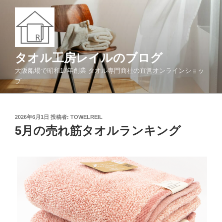
コ
ン
テ
ン
ツ
タオル工房レイルのブログ
へ
大阪船場で昭和17年創業 タオル専門商社の直営オンラインショッ
ス
プ
キ
ッ
プ
投
2026年6月1日
投稿者:
TOWELREIL
稿
5月の売れ筋タオルランキング
日: