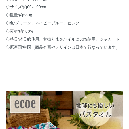
◇サイズ/約60×120cm
◇重量/約280g
◇色/グリーン、ネイビーブルー、ピンク
◇素材/綿100%
◇特長/超長綿使用、甘撚り糸をパイルに50%使用、ジャカード
◇原産国/中国（商品企画やデザインは日本で行なっています）