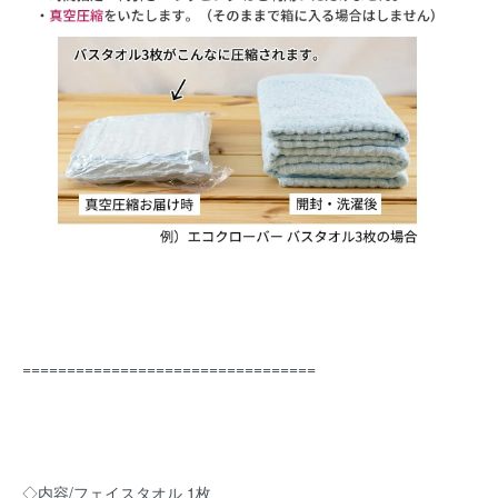
=================================
◇内容/フェイスタオル 1枚