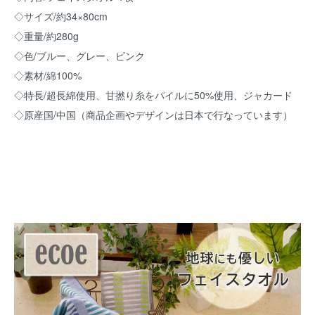
◇サイズ/約34×80cm
◇重量/約280g
◇色/ブルー、グレー、ピンク
◇素材/綿100%
◇特長/超長綿使用、甘撚り糸をパイルに50%使用、ジャカード
◇原産国/中国（商品企画やデザインは日本で行なっています）