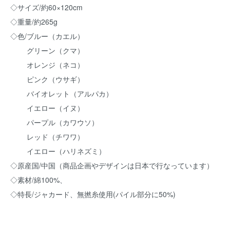
◇サイズ/約60×120cm
◇重量/約265g
◇色/ブルー（カエル）
グリーン（クマ）
オレンジ（ネコ）
ピンク（ウサギ）
バイオレット（アルパカ）
イエロー（イヌ）
パープル（カワウソ）
レッド（チワワ）
イエロー（ハリネズミ）
◇原産国/中国（商品企画やデザインは日本で行なっています）
◇素材/綿100%、
◇特長/ジャカード、無撚糸使用(パイル部分に50%)