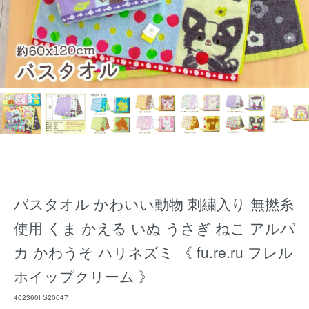
バスタオル かわいい動物 刺繍入り 無撚糸
使用 くま かえる いぬ うさぎ ねこ アルパ
カ かわうそ ハリネズミ 《 fu.re.ru フレル
ホイップクリーム 》
402360FS20047