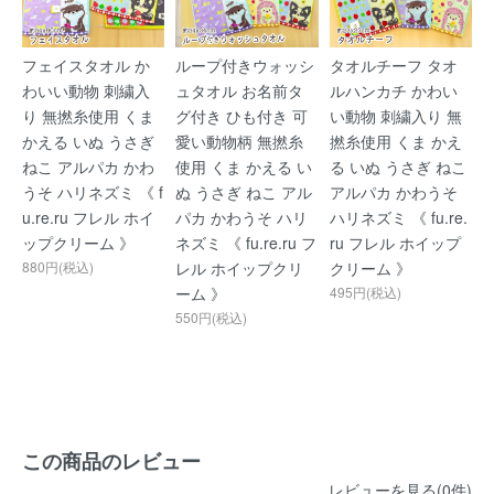
フェイスタオル か
ループ付きウォッシ
タオルチーフ タオ
わいい動物 刺繍入
ュタオル お名前タ
ルハンカチ かわい
り 無撚糸使用 くま
グ付き ひも付き 可
い動物 刺繍入り 無
かえる いぬ うさぎ
愛い動物柄 無撚糸
撚糸使用 くま かえ
ねこ アルパカ かわ
使用 くま かえる い
る いぬ うさぎ ねこ
うそ ハリネズミ 《 f
ぬ うさぎ ねこ アル
アルパカ かわうそ
u.re.ru フレル ホイ
パカ かわうそ ハリ
ハリネズミ 《 fu.re.
ップクリーム 》
ネズミ 《 fu.re.ru フ
ru フレル ホイップ
880円(税込)
レル ホイップクリ
クリーム 》
ーム 》
495円(税込)
550円(税込)
この商品のレビュー
レビューを見る(0件)