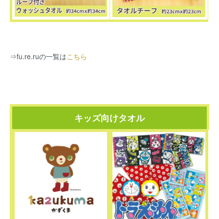
⇒
fu.re.ruの一覧は
こちら
キッズ向けタオル