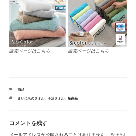
販売ページはこちら
販売ページはこちら
カ
商品
テ
タ
まいにちのタオル
、
今治タオル
、
新商品
ゴ
グ
リ
ー
コメントを残す
メールアドレスが公開されることはありません。
※
が付