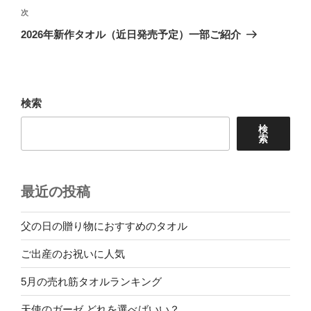
ビ
稿
次
次
ゲ
の
2026年新作タオル（近日発売予定）一部ご紹介
投
ー
稿
シ
ョ
検索
ン
検
索
最近の投稿
父の日の贈り物におすすめのタオル
ご出産のお祝いに人気
5月の売れ筋タオルランキング
天使のガーゼ どれを選べばいい？