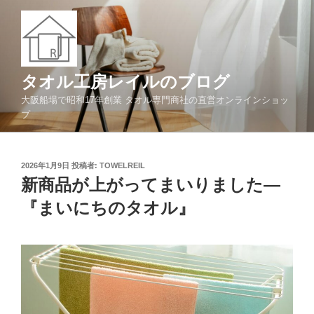
コ
ン
テ
ン
ツ
タオル工房レイルのブログ
へ
大阪船場で昭和17年創業 タオル専門商社の直営オンラインショッ
ス
プ
キ
ッ
プ
投
2026年1月9日
投稿者:
TOWELREIL
稿
新商品が上がってまいりました—
日:
『まいにちのタオル』