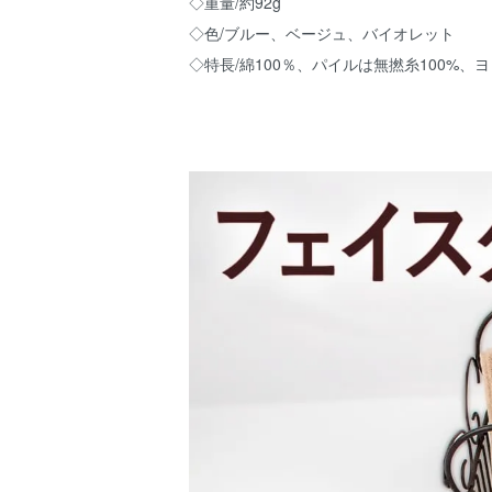
◇重量/約92g
◇色/ブルー、ベージュ、バイオレット
◇特長/綿100％、パイルは無撚糸100%