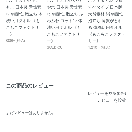
ボディタオル もこ
ボディタオル やわ
ボディタオル つる
もこ 日本製 天然素
やわ 日本製 天然素
すべタイプ 日本製
材 弱酸性 泡立ち 体
材 弱酸性 泡立ち ふ
天然素材 絹 弱酸性
洗い用タオル 《も
わふわ コットン 体
泡立ち 角質がとれ
こもこファクトリ
洗い用タオル 《も
る 体洗い用タオル
ー》
こもこファクトリ
《もこもこファクト
880円(税込)
ー》
リー》
SOLD OUT
1,210円(税込)
この商品のレビュー
レビューを見る(0件)
レビューを投稿
まだレビューはありません。